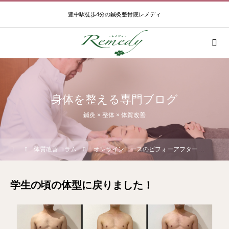
豊中駅徒歩4分の鍼灸整骨院レメディ
身体を整える専門ブログ
鍼灸 × 整体 × 体質改善
体質改善コラム
オンラインコースのビフォーアフター
学生
学生の頃の体型に戻りました！