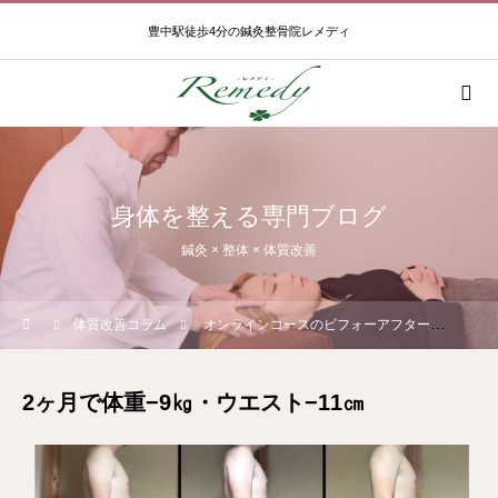
豊中駅徒歩4分の鍼灸整骨院レメディ
身体を整える専門ブログ
鍼灸 × 整体 × 体質改善
体質改善コラム
オンラインコースのビフォーアフター
2ヶ月
2ヶ月で体重−9㎏・ウエスト−11㎝