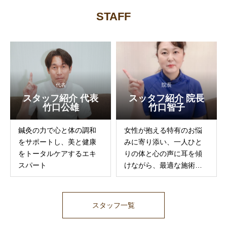
STAFF
代表
院長
スタッフ紹介 代表
スッタフ紹介 院長
竹口公雄
竹口智子
鍼灸の力で心と体の調和
女性が抱える特有のお悩
をサポートし、美と健康
みに寄り添い、一人ひと
をトータルケアするエキ
りの体と心の声に耳を傾
スパート
けながら、最適な施術を
提供しています。
スタッフ一覧