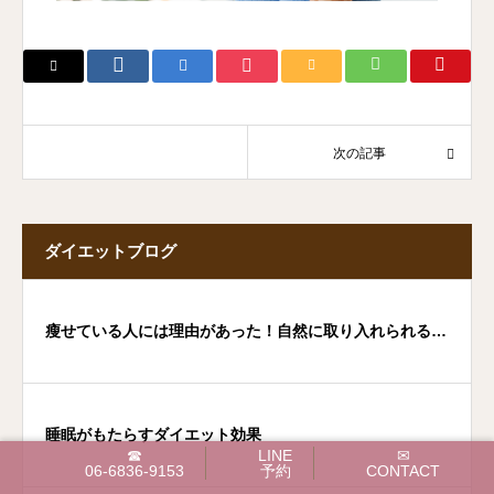
次の記事
ダイエットブログ
瘦せている人には理由があった！自然に取り入れられる生
活習慣
睡眠がもたらすダイエット効果
☎
LINE
✉
06-6836-9153
予約
CONTACT